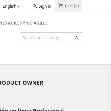
shopping_cart


Cart
(0)
English
Sign in
NES ÁGILES Y NO ÁGILES

PRODUCT OWNER
ión en línea Profesional