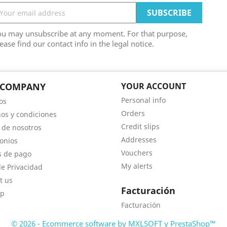
ou may unsubscribe at any moment. For that purpose,
ease find our contact info in the legal notice.
 COMPANY
YOUR ACCOUNT
Personal info
os
Orders
os y condiciones
Credit slips
 de nosotros
Addresses
onios
Vouchers
s de pago
My alerts
de Privacidad
t us
Facturación
ap
Facturación
© 2026 - Ecommerce software by MXLSOFT y PrestaShop™