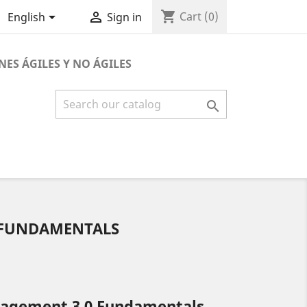
shopping_cart


Cart
(0)
English
Sign in
NES ÁGILES Y NO ÁGILES

 FUNDAMENTALS
anagement 3.0 Fundamentals