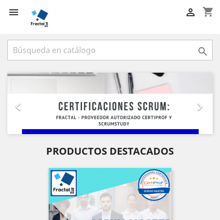
shopping_cart



Anterior
Sigu


PRODUCTOS DESTACADOS