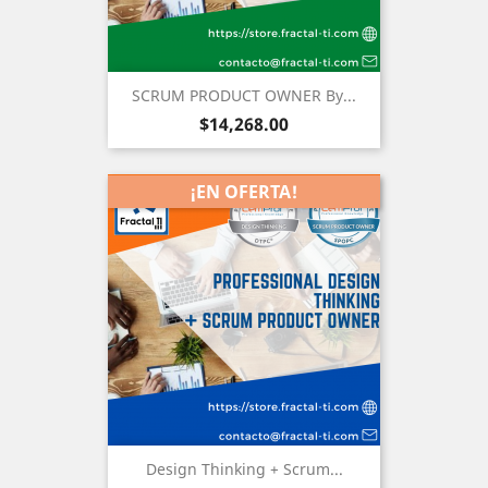
SCRUM PRODUCT OWNER By...
Precio
$14,268.00
¡EN OFERTA!
Design Thinking + Scrum...